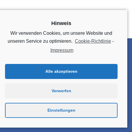
Hinweis
Wir verwenden Cookies, um unsere Website und
unseren Service zu optimieren.
Cookie-Richtlinie
-
Impressum
DATENSCHUTZ
IMPRESSUM
Alle akzeptieren
KONTAKT
ANFAHRT
Verwerfen
Cookie-Richtlinie (EU)
Einstellungen